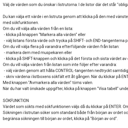
Välj de värden som du önskar i listrutorna. I de listor där det står "obli
Du kan välja ett värde i en listruta genom att klicka på den med vänste
med sökfunktionen. 

Om du vill välja alla värden från en lista:

 - klicka på knappen "Markera alla värden" eller

 - välj listans första värde och trycka på SHIFT- och END-tangenterna på
Om du vill välja flera på varandra efterföljande värden från listan:

 - markera dem med muspekaren eller

 - klicka på SHIFT-knappen och klicka på det första och sista värdet av
Om du vill välja värden från listan som inte följer efter varandra:

 - välj värden genom att hålla CONTROL-tangenten nedtryckt samtidig
 - skriv värdena i listboxens sökfält ett åt gången. När du klickar på ENT
Med knappen "Avmarkera alla värden" töms valen.

När du har valt önskade uppgifter, klicka på knappen "Visa tabell" under 
SÖKFUNKTION

Värdet som sökts med sökfunktionen väljs då du klickar på ENTER. Om 
Sökningen i listrutan söker som standard både från början av ordet och 
begränsa sökningen till början av ordet, klicka på "Början av ord".
