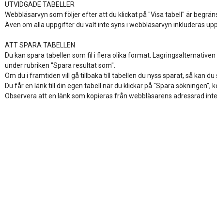
UTVIDGADE TABELLER

Webbläsarvyn som följer efter att du klickat på "Visa tabell" är begrän
Även om alla uppgifter du valt inte syns i webbläsarvyn inkluderas uppg
ATT SPARA TABELLEN

Du kan spara tabellen som fil i flera olika format. Lagringsalternativen fi
under rubriken "Spara resultat som". 

Om du i framtiden vill gå tillbaka till tabellen du nyss sparat, så kan d
Du får en länk till din egen tabell när du klickar på "Spara sökningen", 
Observera att en länk som kopieras från webbläsarens adressrad inte s